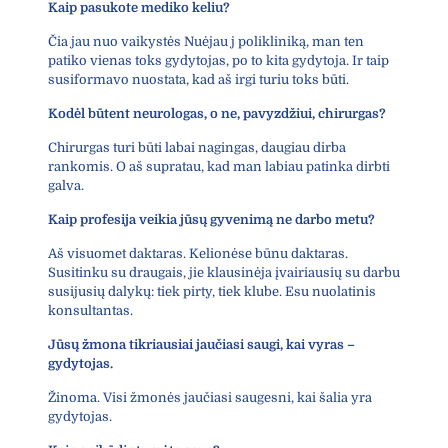
Kaip pasukote mediko keliu?
Čia jau nuo vaikystės Nuėjau j polikliniką, man ten
patiko vienas toks gydytojas, po to kita gydytoja. Ir taip
susiformavo nuostata, kad aš irgi turiu toks būti.
Kodėl būtent neurologas, o ne, pavyzdžiui, chirurgas?
Chirurgas turi būti labai nagingas, daugiau dirba
rankomis. O aš supratau, kad man labiau patinka dirbti
galva.
Kaip profesija veikia jūsų gyvenimą ne darbo metu?
Aš visuomet daktaras. Kelionėse būnu daktaras.
Susitinku su draugais, jie klausinėja įvairiausių su darbu
susijusių dalykų: tiek pirty, tiek klube. Esu nuolatinis
konsultantas.
Jūsų žmona tikriausiai jaučiasi saugi, kai vyras –
gydytojas.
Žinoma. Visi žmonės jaučiasi saugesni, kai šalia yra
gydytojas.