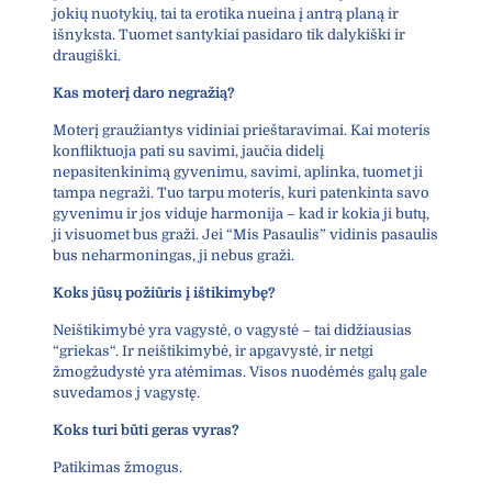
jokių nuotykių, tai ta erotika nueina į antrą planą ir
išnyksta. Tuomet santykiai pasidaro tik dalykiški ir
draugiški.
Kas moterį daro negražią?
Moterį graužiantys vidiniai prieštaravimai. Kai moteris
konfliktuoja pati su savimi, jaučia didelį
nepasitenkinimą gyvenimu, savimi, aplinka, tuomet ji
tampa negraži. Tuo tarpu moteris, kuri patenkinta savo
gyvenimu ir jos viduje harmonija – kad ir kokia ji butų,
ji visuomet bus graži. Jei “Mis Pasaulis” vidinis pasaulis
bus neharmoningas, ji nebus graži.
Koks jūsų požiūris į ištikimybę?
Neištikimybė yra vagystė, o vagystė – tai didžiausias
“griekas“. Ir neištikimybė, ir apgavystė, ir netgi
žmogžudystė yra atėmimas. Visos nuodėmės galų gale
suvedamos j vagystę.
Koks turi būti geras vyras?
Patikimas žmogus.