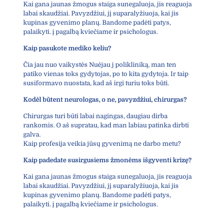
Kai gana jaunas žmogus staiga sunegaluoja, jis reaguoja
labai skaudžiai. Pavyzdžiui, jį suparalyžiuoja, kai jis
kupinas gyvenimo planų. Bandome padėti patys,
palaikyti. į pagalbą kviečiame ir psichologus.
Kaip pasukote mediko keliu?
Čia jau nuo vaikystės Nuėjau j polikliniką, man ten
patiko vienas toks gydytojas, po to kita gydytoja. Ir taip
susiformavo nuostata, kad aš irgi turiu toks būti.
Kodėl būtent neurologas, o ne, pavyzdžiui, chirurgas?
Chirurgas turi būti labai nagingas, daugiau dirba
rankomis. O aš supratau, kad man labiau patinka dirbti
galva.
Kaip profesija veikia jūsų gyvenimą ne darbo metu?
Kaip padedate susirgusiems žmonėms išgyventi krizę?
Kai gana jaunas žmogus staiga sunegaluoja, jis reaguoja
labai skaudžiai. Pavyzdžiui, jį suparalyžiuoja, kai jis
kupinas gyvenimo planų. Bandome padėti patys,
palaikyti. į pagalbą kviečiame ir psichologus.