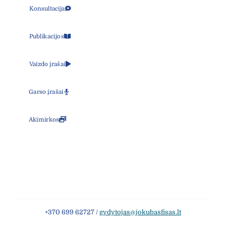
Konsultacija
Publikacijos
Vaizdo įrašai
Garso įrašai
Akimirkos
+370 699 62727 /
gydytojas@jokubasfisas.lt