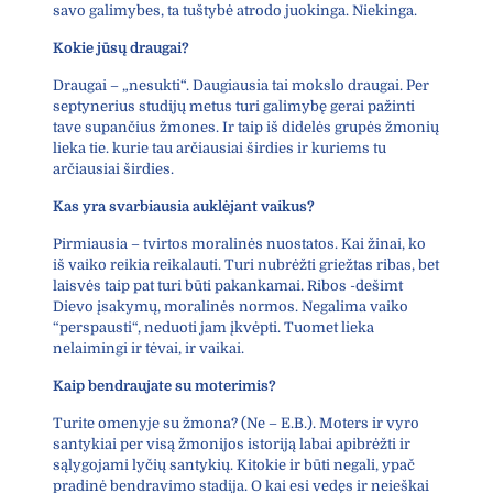
savo galimybes, ta tuštybė atrodo juokinga. Niekinga.
Kokie jūsų draugai?
Draugai – „nesukti“. Daugiausia tai mokslo draugai. Per
septynerius studijų metus turi galimybę gerai pažinti
tave supančius žmones. Ir taip iš didelės grupės žmonių
lieka tie. kurie tau arčiausiai širdies ir kuriems tu
arčiausiai širdies.
Kas yra svarbiausia auklėjant vaikus?
Pirmiausia – tvirtos moralinės nuostatos. Kai žinai, ko
iš vaiko reikia reikalauti. Turi nubrėžti griežtas ribas, bet
laisvės taip pat turi būti pakankamai. Ribos -dešimt
Dievo įsakymų, moralinės normos. Negalima vaiko
“perspausti“, neduoti jam įkvėpti. Tuomet lieka
nelaimingi ir tėvai, ir vaikai.
Kaip bendraujate su moterimis?
Turite omenyje su žmona? (Ne – E.B.). Moters ir vyro
santykiai per visą žmonijos istoriją labai apibrėžti ir
sąlygojami lyčių santykių. Kitokie ir būti negali, ypač
pradinė bendravimo stadija. O kai esi vedęs ir neieškai