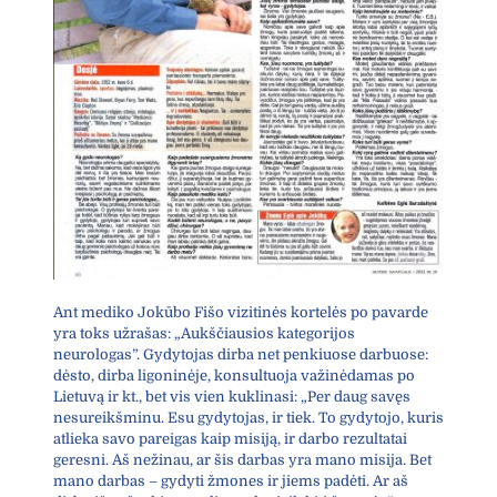
Ant mediko Jokūbo Fišo vizitinės kortelės po pavarde
yra toks užrašas: „Aukščiausios kategorijos
neurologas”. Gydytojas dirba net penkiuose darbuose:
dėsto, dirba ligoninėje, konsultuoja važinėdamas po
Lietuvą ir kt., bet vis vien kuklinasi: „Per daug savęs
nesureikšminu. Esu gydytojas, ir tiek. To gydytojo, kuris
atlieka savo pareigas kaip misiją, ir darbo rezultatai
geresni. Aš nežinau, ar šis darbas yra mano misija. Bet
mano darbas – gydyti žmones ir jiems padėti. Ar aš