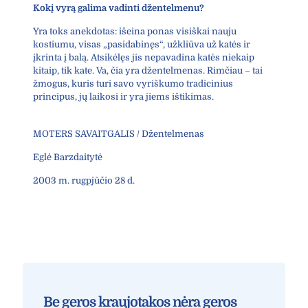
Kokį vyrą galima vadinti džentelmenu?
Yra toks anekdotas: išeina ponas visiškai nauju
kostiumu, visas „pasidabinęs“, užkliūva už katės ir
įkrinta į balą. Atsikėlęs jis nepavadina katės niekaip
kitaip, tik kate. Va, čia yra džentelmenas. Rimčiau – tai
žmogus, kuris turi savo vyriškumo tradicinius
principus, jų laikosi ir yra jiems ištikimas.
MOTERS SAVAITGALIS / Džentelmenas
Eglė Barzdaitytė
2003 m. rugpjūčio 28 d.
Be geros kraujotakos nėra geros