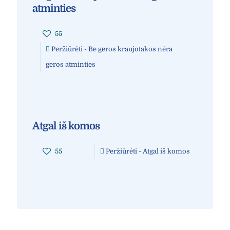
atminties
55
Peržiūrėti
- Be geros kraujotakos nėra
geros atminties
Atgal iš komos
55
Peržiūrėti
- Atgal iš komos