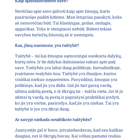
Kaip apibūdintumėte save?
Norėčiau apie save galvoti kaip apie žmogų, kuris
pasiruošęs padėti kitiems. Man lengviau pasakyti, koks
aš nenorėčiau būti. Tai klastingas, godus, melagis,
apgavikas. Toks ir stengiuosi nebūti. Būtent tokias
savybes turinčių žmonių aš ir nemėgstu.
Kas, jūsų nuomone, yra tuštybė?
Tuštybė – tai kai žmogus sąmoningai susikuria dalykų,
kurių nėra. Ir tie dalykai dažniausiai sukasi apie patį
save. Tuštybės yra labai daug politikoje, žurnalistikoje,
įvairiuose realybės šou. Tuštybė yra iliuzijos, kurios
visiškai niekuo neparemtos. Pavyzdžiui, žmogus yra
įsitikinęs, kad jis yra didis. Gal jis turi garsų vardą,
užima aukštą postą, o iš tikrųjų tai – tuščia vieta. Jei iš jo
atimsi tą vardą, tą postą ir paprašysi praktiškai įrodyti,
ko jis yra vertas, pasirodys, kad jis yra niekas. Tai yra
tuštybė ir jos yra tikrai daug.
Ar savyje niekada neužtikote tuštybės?
Jaunystėje gal ir buvo. įsivaizduodavau, kad esu kažkas
daugiau, nei iš tikrųjų buvau. Kai vėliau pamatai realias