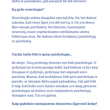
dirbu iš pašaukimo, gali pasakyti tik kiti žmonės”.
Ką gydo neurologas?
Neurologija artima daugeliui specialybių. Na, bet dažnai
sakoma, kad visos ligos yra dėl nervų, ir čia yra tiesos.
Mes nesam psichiatrai, bet žmonės, kamuojami
neurozių, esant vegetaciniams sutrikimams ateina
būtent pas mus. Ne dažnas iškart kreipiasi į psichologą
ar psichiatrą.
Tai jūs turite būti ir geras psichologas…
Be abejo. Visų profesijų žmonės turi būti psichologai. O
gydytojui tai šventa pareiga todėl, kad būtinas ryšys tarp
žmogaus ir gydytojo, gydytojas turi suprasti savo
pacientą. Manau, kad mokėjimas būti geru psichologu ir
parodo, ar žmogus dirba pagal pašaukimą. Juk gali būti
ir taip, kad koks nors kaimo senukas yra daug geresnis
psichologas už kokios nors tarptautinės psichologų
draugijos narį. Tai yra įgimta.
Kaip padedate susirgusiems žmonėms išgyventi krizę?